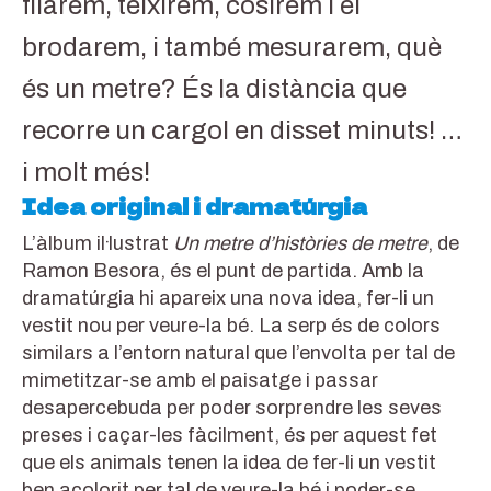
filarem, teixirem, cosirem i el
brodarem, i també mesurarem, què
és un metre? És la distància que
recorre un cargol en disset minuts! …
i molt més!
Idea original i dramatúrgia
L’àlbum il·lustrat
Un metre d’històries de metre
, de
Ramon Besora, és el punt de partida. Amb la
dramatúrgia hi apareix una nova idea, fer-li un
vestit nou per veure-la bé. La serp és de colors
similars a l’entorn natural que l’envolta per tal de
mimetitzar-se amb el paisatge i passar
desapercebuda per poder sorprendre les seves
preses i caçar-les fàcilment, és per aquest fet
que els animals tenen la idea de fer-li un vestit
ben acolorit per tal de veure-la bé i poder-se