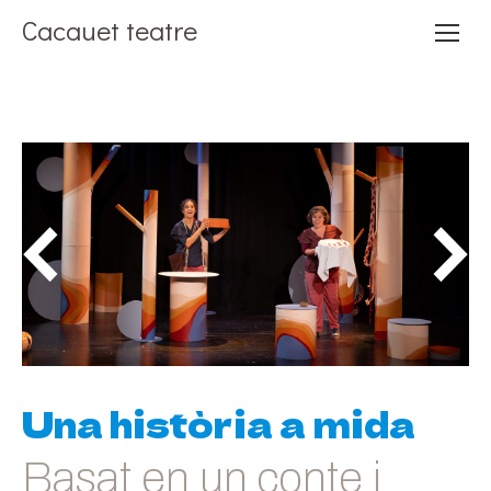
Cacauet teatre
Compartint històries construïm nous móns
Una història a mida
Basat en un conte i