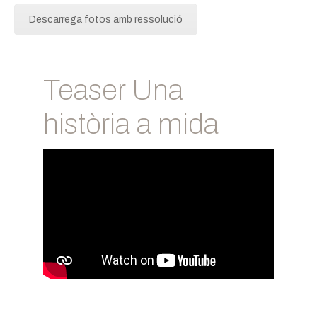
Descarrega fotos amb ressolució
Teaser Una
història a mida