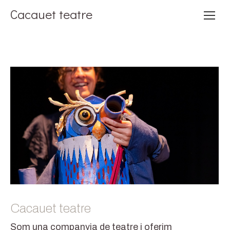
Cacauet teatre
Compartint històries construïm nous móns
Cacauet teatre
Som una companyia de teatre i oferim