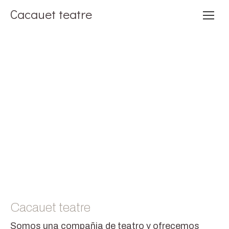
Cacauet teatre
Compartint històries construïm nous móns
Cacauet teatre
Somos una compañia de teatro y ofrecemos